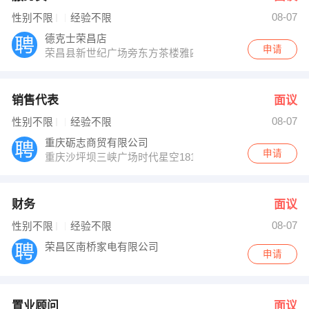
08-07
性别不限
经验不限
德克士荣昌店
申请
荣昌县新世纪广场旁东方茶楼雅四
销售代表
面议
08-07
性别不限
经验不限
重庆砺志商贸有限公司
申请
重庆沙坪坝三峡广场时代星空1815轻轨1号线沙坪坝站2
财务
面议
08-07
性别不限
经验不限
荣昌区南桥家电有限公司
申请
置业顾问
面议