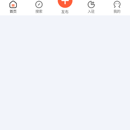
教育咨询师
面议
首页
搜索
入驻
我的
发布
08-07
性别不限
经验不限
重庆美言美行信息科技有限公司
申请
重庆 渝中区 民生路235号海航保利国际中心51楼
市场专员
面议
招聘信息
求职简历
08-07
性别不限
经验不限
重庆壹路驾驶培训有限公司
申请
重庆九龙坡杨家坪正街8号百康年世
市场营销
面议
08-07
性别不限
经验不限
重庆壹路驾驶培训有限公司
申请
重庆九龙坡杨家坪正街8号百康年世