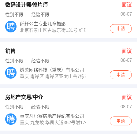
数码设计师∕修片师
面议
08-07
性别不限
经验不限
纤纤公主专业儿童摄影
申请
北京石景山区古城东街131号 纤纤公主专业儿童摄影
销售
面议
08-07
性别不限
经验不限
树蕙网络科技（重庆）有限公司
申请
重庆 南岸区 南岸区亚太山谷7栋22-8
房地产交易/中介
面议
08-07
性别不限
经验不限
重庆凡尔赛房地产经纪有限公司
申请
重庆 九龙坡 华凤大道352号附17号（华宇锦绣花