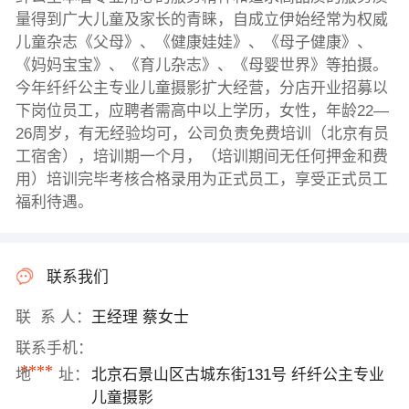
量得到广大儿童及家长的青睐，自成立伊始经常为权威
儿童杂志《父母》、《健康娃娃》、《母子健康》、
《妈妈宝宝》、《育儿杂志》、《母婴世界》等拍摄。
今年纤纤公主专业儿童摄影扩大经营，分店开业招募以
下岗位员工，应聘者需高中以上学历，女性，年龄22—
26周岁，有无经验均可，公司负责免费培训（北京有员
工宿舍），培训期一个月，（培训期间无任何押金和费
用）培训完毕考核合格录用为正式员工，享受正式员工
福利待遇。
联系我们
联 系 人：
王经理 蔡女士
联系手机：
****
地 址：
北京石景山区古城东街131号 纤纤公主专业
儿童摄影