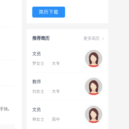
简历下载
推荐简历
更多简历
文员
罗女士
·
大专
教师
刘女士
·
大专
手快。
文员
林女士
·
高中