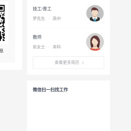
技工/普工
罗先生
·
高中
教师
俞女士
·
本科
息
查看更多简历
微信扫一扫找工作