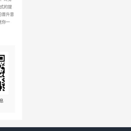
式的提
的晋升意
送你一
息