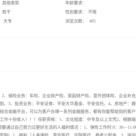
：
其他类型
年龄要求：
：
若干
性别要求：
不限
：
大专
浏览次数：
405
、2、保险业务：车险、企业财产险、家庭财产险、意外团体险、企业补充
划、3、投资业务：平安证劵、平安大华基金、平安信托、4、房地产：跟
综合金融平台，可以为客户办理一系列金融服务，都有你能帮助到的客户
工作十份收入！！！任职资格：1、文化程度：中专及以上文凭2、相貌端
通过自己努力过更好生活的人福利情况 ：1、弹性工作时:8：30—11:0
奖励｝2、福利｛人身保险、意外医疗、住院医疗、养老公积金、3、培训