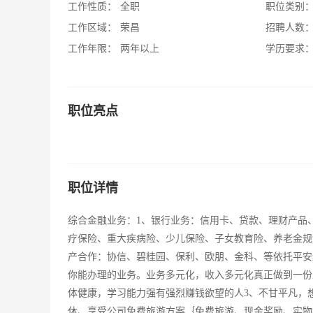
工作性质：
全职
职位类别
工作区域：
荣昌
招聘人数
工作年限：
两年以上
学历要求
职位亮点
职位详情
综合金融业务：1、银行业务：信用卡、贷款、理财产品
疗保险、重大疾病险、少儿保险、子女教育险、养老金规
产合作：协信、碧桂园、保利、欧朋、金科、等依托平安
你能办理的业务。业务多元化，收入多元化真正做到一份
体健康，学习能力强有强烈赚钱欲望的人3、不甘平凡，想要
休、享受公司免费旅游方案｛免费旅游、现金奖励、实物