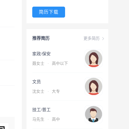
简历下载
推荐简历
更多简历
家政/保安
聂女士
·
高中以下
文员
沈女士
·
大专
技工/普工
马先生
·
高中