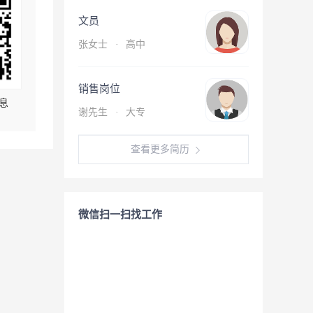
文员
张女士
·
高中
销售岗位
息
谢先生
·
大专
查看更多简历
微信扫一扫找工作