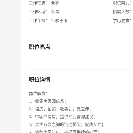
工作性质：
全职
职位类别
工作区域：
荣昌
招聘人数
工作年限：
经验不限
学历要求
职位亮点
职位详情
岗位职责：
1、收集房客源信息；
2、堪房，拍照，收钥匙，做宣传；
3、带客户看房，提供专业咨询建议；
4、买卖双方之间的沟通桥梁，促成交易；
5、协助房屋过户、按揭等手续的办理；